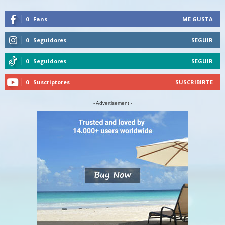
0
Fans
ME GUSTA
0
Seguidores
SEGUIR
0
Seguidores
SEGUIR
0
Suscriptores
SUSCRIBIRTE
- Advertisement -