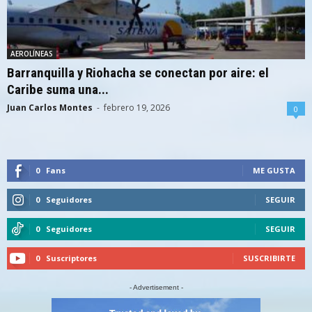
AEROLÍNEAS
Barranquilla y Riohacha se conectan por aire: el
Caribe suma una...
Juan Carlos Montes
-
febrero 19, 2026
0
0
Fans
ME GUSTA
0
Seguidores
SEGUIR
0
Seguidores
SEGUIR
0
Suscriptores
SUSCRIBIRTE
- Advertisement -