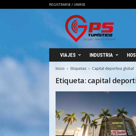
REGISTRARSE / UNIRSE
G
P
S
T
u
r
i
VIAJES
INDUSTRIA
HOS
s
t
Inicio
Etiquetas
Capital deportiva global
i
Etiqueta: capital deport
c
o