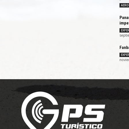
AERO
Pana
imper
EXPER
septi
Fanb
EXPER
novie