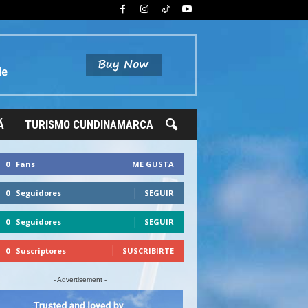
Á
TURISMO CUNDINAMARCA
0
Fans
ME GUSTA
0
Seguidores
SEGUIR
0
Seguidores
SEGUIR
0
Suscriptores
SUSCRIBIRTE
- Advertisement -