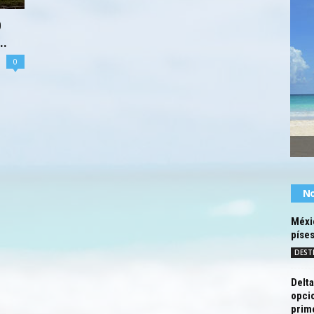
0
..
0
No
Méxi
píses
DEST
Delta
opci
prim