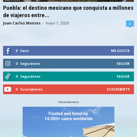
Puebla: el destino mexicano que conquista a millones
de viajeros entre...
Juan Carlos Montes
-
mayo 7, 2026
0
0
Fans
ME GUSTA
0
Seguidores
SEGUIR
0
Seguidores
SEGUIR
0
Suscriptores
SUSCRIBIRTE
- Advertisement -