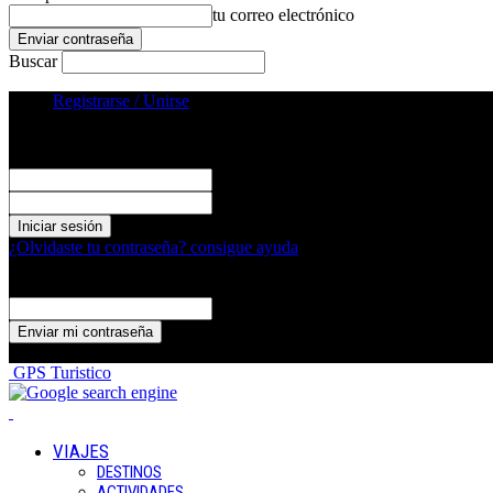
tu correo electrónico
Buscar
Registrarse / Unirse
Registrarse
¡Bienvenido! Ingresa en tu cuenta
tu nombre de usuario
tu contraseña
¿Olvidaste tu contraseña? consigue ayuda
Recuperación de contraseña
Recupera tu contraseña
tu correo electrónico
Se te ha enviado una contraseña por correo electrónico.
GPS Turistico
VIAJES
DESTINOS
ACTIVIDADES