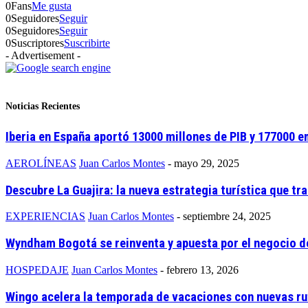
0
Fans
Me gusta
0
Seguidores
Seguir
0
Seguidores
Seguir
0
Suscriptores
Suscribirte
- Advertisement -
Noticias Recientes
Iberia en España aportó 13000 millones de PIB y 177000 
AEROLÍNEAS
Juan Carlos Montes
-
mayo 29, 2025
Descubre La Guajira: la nueva estrategia turística que t
EXPERIENCIAS
Juan Carlos Montes
-
septiembre 24, 2025
Wyndham Bogotá se reinventa y apuesta por el negocio d
HOSPEDAJE
Juan Carlos Montes
-
febrero 13, 2026
Wingo acelera la temporada de vacaciones con nuevas rut