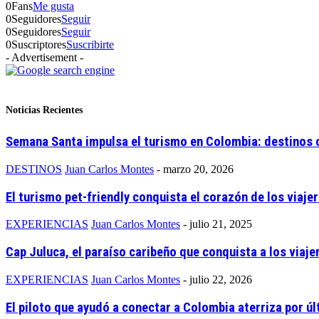
0
Fans
Me gusta
0
Seguidores
Seguir
0
Seguidores
Seguir
0
Suscriptores
Suscribirte
- Advertisement -
Noticias Recientes
Semana Santa impulsa el turismo en Colombia: destinos c
DESTINOS
Juan Carlos Montes
-
marzo 20, 2026
El turismo pet-friendly conquista el corazón de los viaje
EXPERIENCIAS
Juan Carlos Montes
-
julio 21, 2025
Cap Juluca, el paraíso caribeño que conquista a los viajero
EXPERIENCIAS
Juan Carlos Montes
-
julio 22, 2026
El piloto que ayudó a conectar a Colombia aterriza por últ