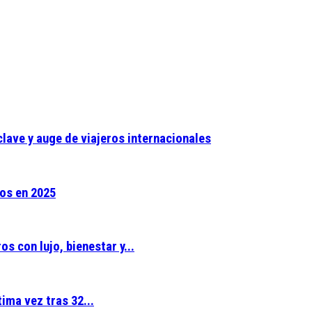
lave y auge de viajeros internacionales
ros en 2025
s con lujo, bienestar y...
ima vez tras 32...