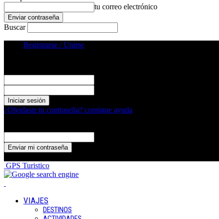
tu correo electrónico
Buscar
Registrarse / Unirse
Registrarse
¡Bienvenido! Ingresa en tu cuenta
tu nombre de usuario
tu contraseña
¿Olvidaste tu contraseña? consigue ayuda
Recuperación de contraseña
Recupera tu contraseña
tu correo electrónico
Se te ha enviado una contraseña por correo electrónico.
GPS Turistico
VIAJES
DESTINOS
ACTIVIDADES