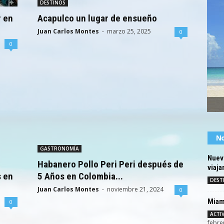
DESTINOS
r en
Acapulco un lugar de ensueño
Juan Carlos Montes
-
marzo 25, 2025
0
0
No
GASTRONOMÍA
Nuev
Habanero Pollo Peri Peri después de
viaja
s en
5 Años en Colombia...
DEST
Juan Carlos Montes
-
noviembre 21, 2024
0
Miam
0
ACTI
febre