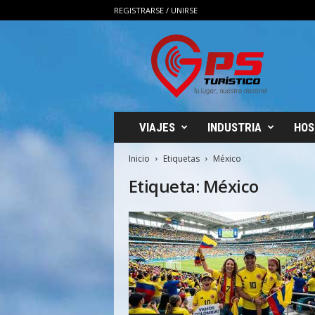
REGISTRARSE / UNIRSE
G
P
S
T
u
r
i
VIAJES
INDUSTRIA
HOS
s
t
Inicio
Etiquetas
México
i
Etiqueta: México
c
o