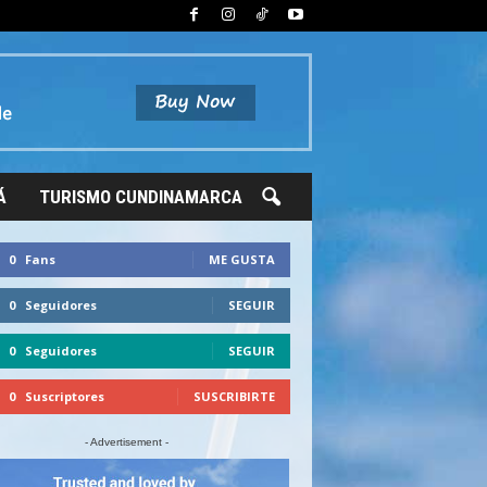
Á
TURISMO CUNDINAMARCA
0
Fans
ME GUSTA
0
Seguidores
SEGUIR
0
Seguidores
SEGUIR
0
Suscriptores
SUSCRIBIRTE
- Advertisement -