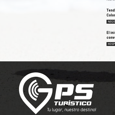
Tend
Colo
NEGO
El in
conve
HOSP