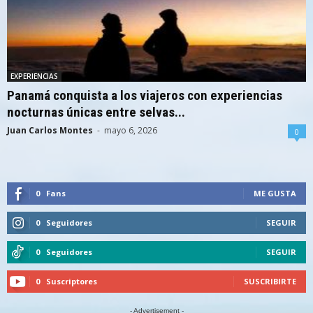
EXPERIENCIAS
Panamá conquista a los viajeros con experiencias
nocturnas únicas entre selvas...
Juan Carlos Montes
-
mayo 6, 2026
0
0
Fans
ME GUSTA
0
Seguidores
SEGUIR
0
Seguidores
SEGUIR
0
Suscriptores
SUSCRIBIRTE
- Advertisement -