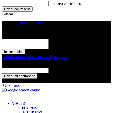
tu correo electrónico
Buscar
Registrarse / Unirse
Registrarse
¡Bienvenido! Ingresa en tu cuenta
tu nombre de usuario
tu contraseña
¿Olvidaste tu contraseña? consigue ayuda
Recuperación de contraseña
Recupera tu contraseña
tu correo electrónico
Se te ha enviado una contraseña por correo electrónico.
GPS Turistico
VIAJES
DESTINOS
ACTIVIDADES