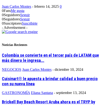
Juan Carlos Montes
-
febrero 14, 2025
0
0
Fans
Me gusta
0
Seguidores
Seguir
0
Seguidores
Seguir
0
Suscriptores
Suscribirte
- Advertisement -
Noticias Recientes
Colombia se convierte en el tercer país de LATAM que
más dinero le ingresa...
NEGOCIOS
Juan Carlos Montes
-
diciembre 10, 2024
Cuisinart® le apuesta a brindar calidad a buen precio
con su nueva línea
GASTRONOMÍA
Eliana Santana
-
septiembre 13, 2024
Brickell Bay Beach Resort Aruba ahora es el TRYP by