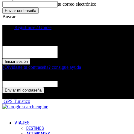
tu correo electrónico
Buscar
Registrarse / Unirse
Registrarse
¡Bienvenido! Ingresa en tu cuenta
tu nombre de usuario
tu contraseña
¿Olvidaste tu contraseña? consigue ayuda
Recuperación de contraseña
Recupera tu contraseña
tu correo electrónico
Se te ha enviado una contraseña por correo electrónico.
GPS Turistico
VIAJES
DESTINOS
ACTIVIDADES