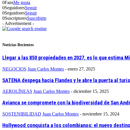
0
Fans
Me gusta
0
Seguidores
Seguir
0
Seguidores
Seguir
0
Suscriptores
Suscribirte
- Advertisement -
Noticias Recientes
Llegar a las 850 propiedades en 2027, es lo que estima M
NEGOCIOS
Juan Carlos Montes
-
enero 27, 2025
SATENA despega hacia Flandes y le abre la puerta al turis
AEROLÍNEAS
Juan Carlos Montes
-
diciembre 15, 2025
Avianca se compromete con la biodiversidad de San Andr
SOSTENIBILIDAD
Juan Carlos Montes
-
noviembre 15, 2024
Hollywood conquista a los colombianos: el nuevo destino e