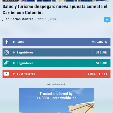
Salud y turismo despegan: nueva apuesta conecta el
Caribe con Colombia
Juan Carlos Montes
-
abril 15, 2026
0
0
Fans
ME GUSTA
0
Seguidores
SEGUIR
0
Seguidores
SEGUIR
0
Suscriptores
SUSCRIBIRTE
- Advertisement -