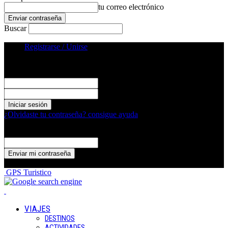
tu correo electrónico
Buscar
Registrarse / Unirse
Registrarse
¡Bienvenido! Ingresa en tu cuenta
tu nombre de usuario
tu contraseña
¿Olvidaste tu contraseña? consigue ayuda
Recuperación de contraseña
Recupera tu contraseña
tu correo electrónico
Se te ha enviado una contraseña por correo electrónico.
GPS Turistico
VIAJES
DESTINOS
ACTIVIDADES