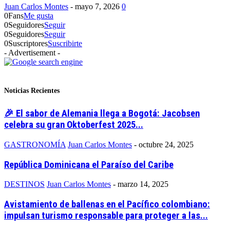
Juan Carlos Montes
-
mayo 7, 2026
0
0
Fans
Me gusta
0
Seguidores
Seguir
0
Seguidores
Seguir
0
Suscriptores
Suscribirte
- Advertisement -
Noticias Recientes
🎉 El sabor de Alemania llega a Bogotá: Jacobsen
celebra su gran Oktoberfest 2025...
GASTRONOMÍA
Juan Carlos Montes
-
octubre 24, 2025
República Dominicana el Paraíso del Caribe
DESTINOS
Juan Carlos Montes
-
marzo 14, 2025
Avistamiento de ballenas en el Pacífico colombiano:
impulsan turismo responsable para proteger a las...