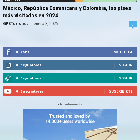
México, República Dominicana y Colombia, los píses
más visitados en 2024
GPSTuristico
-
enero 3, 2025
0
0
Fans
ME GUSTA
0
Seguidores
SEGUIR
0
Seguidores
SEGUIR
0
Suscriptores
SUSCRIBIRTE
- Advertisement -