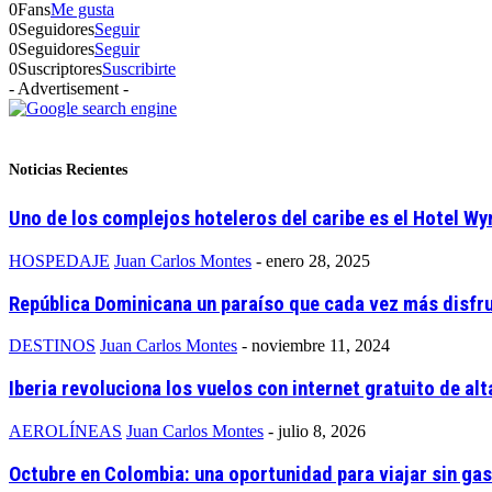
0
Fans
Me gusta
0
Seguidores
Seguir
0
Seguidores
Seguir
0
Suscriptores
Suscribirte
- Advertisement -
Noticias Recientes
Uno de los complejos hoteleros del caribe es el Hotel W
HOSPEDAJE
Juan Carlos Montes
-
enero 28, 2025
República Dominicana un paraíso que cada vez más disfr
DESTINOS
Juan Carlos Montes
-
noviembre 11, 2024
Iberia revoluciona los vuelos con internet gratuito de alt
AEROLÍNEAS
Juan Carlos Montes
-
julio 8, 2026
Octubre en Colombia: una oportunidad para viajar sin ga