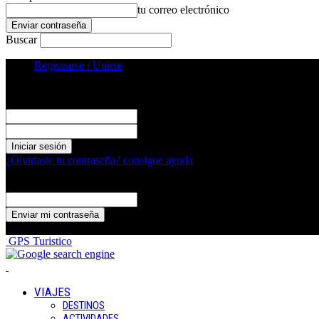
tu correo electrónico
Buscar
Registrarse / Unirse
Registrarse
¡Bienvenido! Ingresa en tu cuenta
tu nombre de usuario
tu contraseña
¿Olvidaste tu contraseña? consigue ayuda
Recuperación de contraseña
Recupera tu contraseña
tu correo electrónico
Se te ha enviado una contraseña por correo electrónico.
GPS Turistico
VIAJES
DESTINOS
ACTIVIDADES