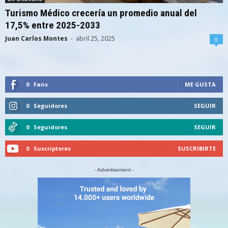
Turismo Médico crecería un promedio anual del
17,5% entre 2025-2033
Juan Carlos Montes
-
abril 25, 2025
0
0
Fans
ME GUSTA
0
Seguidores
SEGUIR
0
Seguidores
SEGUIR
0
Suscriptores
SUSCRIBIRTE
- Advertisement -