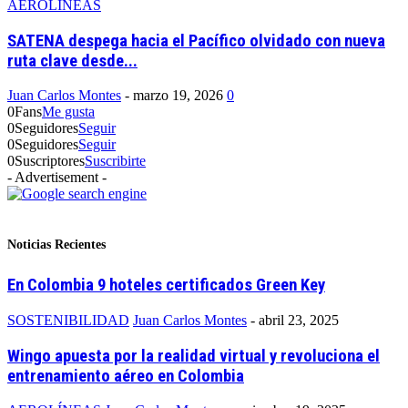
AEROLÍNEAS
SATENA despega hacia el Pacífico olvidado con nueva
ruta clave desde...
Juan Carlos Montes
-
marzo 19, 2026
0
0
Fans
Me gusta
0
Seguidores
Seguir
0
Seguidores
Seguir
0
Suscriptores
Suscribirte
- Advertisement -
Noticias Recientes
En Colombia 9 hoteles certificados Green Key
SOSTENIBILIDAD
Juan Carlos Montes
-
abril 23, 2025
Wingo apuesta por la realidad virtual y revoluciona el
entrenamiento aéreo en Colombia