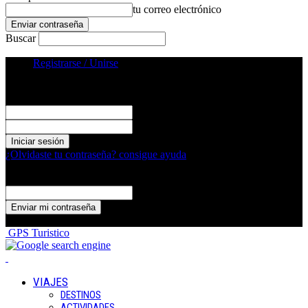
tu correo electrónico
Buscar
Registrarse / Unirse
Registrarse
¡Bienvenido! Ingresa en tu cuenta
tu nombre de usuario
tu contraseña
¿Olvidaste tu contraseña? consigue ayuda
Recuperación de contraseña
Recupera tu contraseña
tu correo electrónico
Se te ha enviado una contraseña por correo electrónico.
GPS Turistico
VIAJES
DESTINOS
ACTIVIDADES