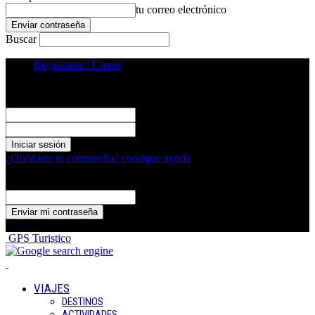
tu correo electrónico
Buscar
Registrarse / Unirse
Registrarse
¡Bienvenido! Ingresa en tu cuenta
tu nombre de usuario
tu contraseña
¿Olvidaste tu contraseña? consigue ayuda
Recuperación de contraseña
Recupera tu contraseña
tu correo electrónico
Se te ha enviado una contraseña por correo electrónico.
GPS Turistico
VIAJES
DESTINOS
ACTIVIDADES