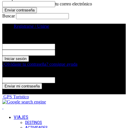
tu correo electrónico
Buscar
Registrarse / Unirse
Registrarse
¡Bienvenido! Ingresa en tu cuenta
tu nombre de usuario
tu contraseña
¿Olvidaste tu contraseña? consigue ayuda
Recuperación de contraseña
Recupera tu contraseña
tu correo electrónico
Se te ha enviado una contraseña por correo electrónico.
GPS Turistico
VIAJES
DESTINOS
ACTIVIDADES