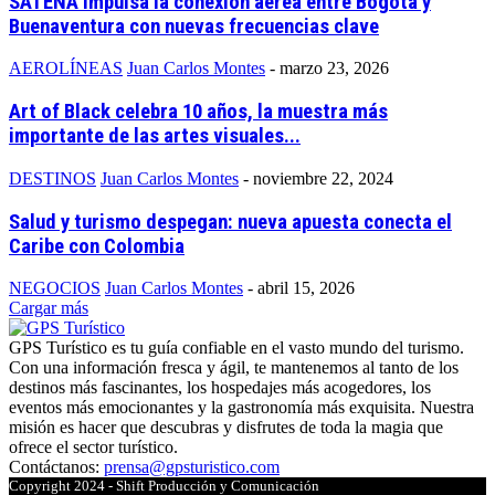
SATENA impulsa la conexión aérea entre Bogotá y
Buenaventura con nuevas frecuencias clave
AEROLÍNEAS
Juan Carlos Montes
-
marzo 23, 2026
Art of Black celebra 10 años, la muestra más
importante de las artes visuales...
DESTINOS
Juan Carlos Montes
-
noviembre 22, 2024
Salud y turismo despegan: nueva apuesta conecta el
Caribe con Colombia
NEGOCIOS
Juan Carlos Montes
-
abril 15, 2026
Cargar más
GPS Turístico es tu guía confiable en el vasto mundo del turismo.
Con una información fresca y ágil, te mantenemos al tanto de los
destinos más fascinantes, los hospedajes más acogedores, los
eventos más emocionantes y la gastronomía más exquisita. Nuestra
misión es hacer que descubras y disfrutes de toda la magia que
ofrece el sector turístico.
Contáctanos:
prensa@gpsturistico.com
Copyright 2024 - Shift Producción y Comunicación