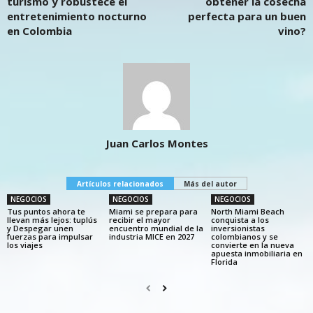
turismo y robustece el
obtener la cosecha
entretenimiento nocturno
perfecta para un buen
en Colombia
vino?
Juan Carlos Montes
Artículos relacionados
Más del autor
NEGOCIOS
NEGOCIOS
NEGOCIOS
Tus puntos ahora te
Miami se prepara para
North Miami Beach
llevan más lejos: tuplús
recibir el mayor
conquista a los
y Despegar unen
encuentro mundial de la
inversionistas
fuerzas para impulsar
industria MICE en 2027
colombianos y se
los viajes
convierte en la nueva
apuesta inmobiliaria en
Florida