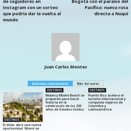
de seguidores en
Bogotá con el paraíso del
Instagram con un sorteo
Pacífico: nueva ruta
que podría dar la vuelta al
directa a Nuquí
mundo
Juan Carlos Montes
Artículos relacionados
Más del autor
DESTINOS
DESTINOS
Miami y Miami Beach se
Puerto Rico acelera el
preparan para hacer
turismo internacional y
historia en la
conquista viajeros de
celebración de los 250
Colombia y
años de Estados Unidos
Latinoamérica
DESTINOS
El dólar abre una nueva
oportunidad: Miami se