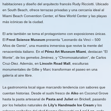
habitaciones y diseño del arquitecto francés Rudy Ricciotti. Ubicado
en South Beach, ofrece terrazas privadas y una cercanía ideal al
Miami Beach Convention Center, el New World Center y las playas
más icónicas de la ciudad.
El arte también se toma el protagonismo con exposiciones únicas.
El
Frost Science Museum
presenta “Leonardo da Vinci – 500
Años de Genio”, una muestra inmersiva que revive la mente del
renacentista italiano. En el
Pérez Art Museum Miami
, destacan “El
Monte”, de los gemelos Jiménez, y “Chromosaturation”, de Carlos
Cruz-Diez. Además, en
Lincoln Road Mall
, esculturas
monumentales de Gillie y Marc transforman el paseo en una
galería al aire libre.
La gastronomía local sigue marcando tendencia con sabores que
cuentan historias. Desde el sushi fresco de
Aiko
en Coconut Grove
hasta la pasta artesanal de
Pasta and Juliet
en Brickell, pasando
por los helados naturales de
Lily’s Handmade Ice Cream
y los
sabores caribeños del chef Kwame Onwuachi en
Las’ Lap
, cada