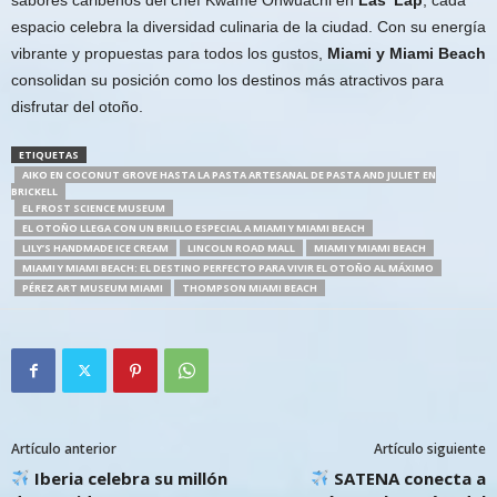
espacio celebra la diversidad culinaria de la ciudad. Con su energía
vibrante y propuestas para todos los gustos,
Miami y Miami Beach
consolidan su posición como los destinos más atractivos para
disfrutar del otoño.
ETIQUETAS
AIKO EN COCONUT GROVE HASTA LA PASTA ARTESANAL DE PASTA AND JULIET EN
BRICKELL
EL FROST SCIENCE MUSEUM
EL OTOÑO LLEGA CON UN BRILLO ESPECIAL A MIAMI Y MIAMI BEACH
LILY’S HANDMADE ICE CREAM
LINCOLN ROAD MALL
MIAMI Y MIAMI BEACH
MIAMI Y MIAMI BEACH: EL DESTINO PERFECTO PARA VIVIR EL OTOÑO AL MÁXIMO
PÉREZ ART MUSEUM MIAMI
THOMPSON MIAMI BEACH
Artículo anterior
Artículo siguiente
Iberia celebra su millón
SATENA conecta a