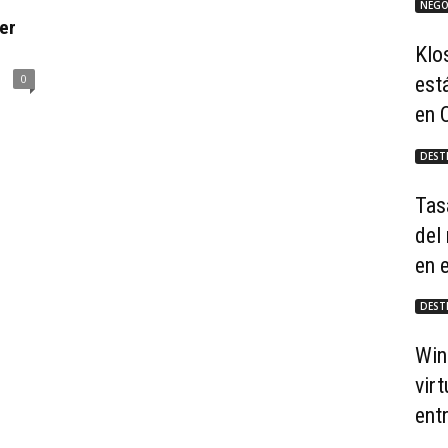
NEGO
er
Klo
0
est
en 
DEST
Tas
del
en 
DEST
Win
virt
ent