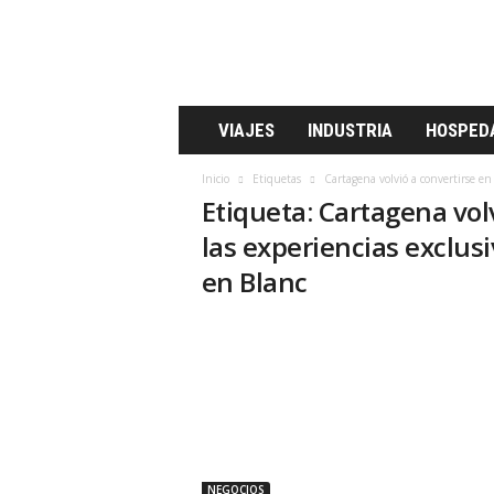
P
S
T
u
r
i
VIAJES
INDUSTRIA
HOSPED
s
t
Inicio
Etiquetas
Cartagena volvió a convertirse en
i
Etiqueta: Cartagena vol
c
o
las experiencias exclus
en Blanc
NEGOCIOS