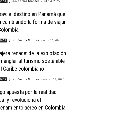
Juan Carlos Montes
-
julio 4, 2025
CIOS
say: el destino en Panamá que
á cambiando la forma de viajar
Colombia
Juan Carlos Montes
-
abril 16, 2026
INOS
ajera renace: de la explotación
 manglar al turismo sostenible
el Caribe colombiano
Juan Carlos Montes
-
marzo 19, 2026
INOS
go apuesta por la realidad
ual y revoluciona el
renamiento aéreo en Colombia