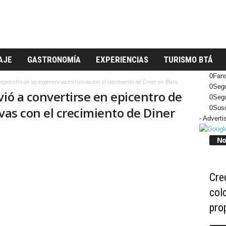
AJE
GASTRONOMÍA
EXPERIENCIAS
TURISMO BTÁ
0
Fan
 epicentro de las experiencias exclusivas con el crecimiento de Diner en Blanc
0
Segu
vió a convertirse en epicentro de
0
Segu
0
Susc
ivas con el crecimiento de Diner
- Adverti
No
Crec
col
pro