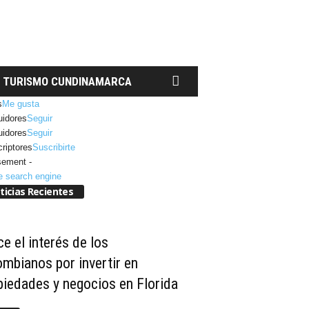
TURISMO CUNDINAMARCA
s
Me gusta
idores
Seguir
idores
Seguir
riptores
Suscribirte
sement -
ticias Recientes
e el interés de los
ombianos por invertir en
piedades y negocios en Florida