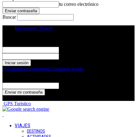
tu correo electrónico
Buscar
Registrarse / Unirse
Registrarse
¡Bienvenido! Ingresa en tu cuenta
tu nombre de usuario
tu contraseña
¿Olvidaste tu contraseña? consigue ayuda
Recuperación de contraseña
Recupera tu contraseña
tu correo electrónico
Se te ha enviado una contraseña por correo electrónico.
GPS Turistico
VIAJES
DESTINOS
ACTIVIDADES