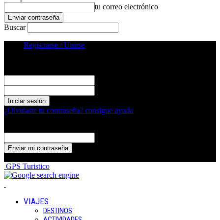
tu correo electrónico
Buscar
Registrarse / Unirse
Registrarse
¡Bienvenido! Ingresa en tu cuenta
tu nombre de usuario
tu contraseña
¿Olvidaste tu contraseña? consigue ayuda
Recuperación de contraseña
Recupera tu contraseña
tu correo electrónico
Se te ha enviado una contraseña por correo electrónico.
GPS Turistico
VIAJES
DESTINOS
ACTIVIDADES