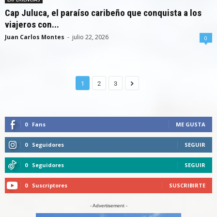
Cap Juluca, el paraíso caribeño que conquista a los
viajeros con...
Juan Carlos Montes
-
julio 22, 2026
0
1
2
3
0
Fans
ME GUSTA
0
Seguidores
SEGUIR
0
Seguidores
SEGUIR
0
Suscriptores
SUSCRIBIRTE
- Advertisement -