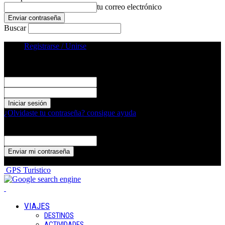
tu correo electrónico
Buscar
Registrarse / Unirse
Registrarse
¡Bienvenido! Ingresa en tu cuenta
tu nombre de usuario
tu contraseña
¿Olvidaste tu contraseña? consigue ayuda
Recuperación de contraseña
Recupera tu contraseña
tu correo electrónico
Se te ha enviado una contraseña por correo electrónico.
GPS Turistico
VIAJES
DESTINOS
ACTIVIDADES