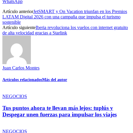
WhatsApp
Artículo anterior
JetSMART y On Vacation triunfan en los Premios
LATAM Digital 2026 con una campaña que impulsa el turismo
sostenible
Artículo siguiente
Iberia revoluciona los vuelos con internet gratuito
de alta velocidad gracias a Starlink
Juan Carlos Montes
Artículos relacionados
Más del autor
NEGOCIOS
Tus puntos ahora te llevan más lejos: tuplús y
Despegar unen fuerzas para impulsar los viajes
NEGOCIOS