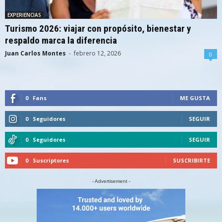
EXPERIENCIAS
Turismo 2026: viajar con propósito, bienestar y
respaldo marca la diferencia
Juan Carlos Montes
-
febrero 12, 2026
0
0
Fans
ME GUSTA
0
Seguidores
SEGUIR
0
Seguidores
SEGUIR
0
Suscriptores
SUSCRIBIRTE
- Advertisement -