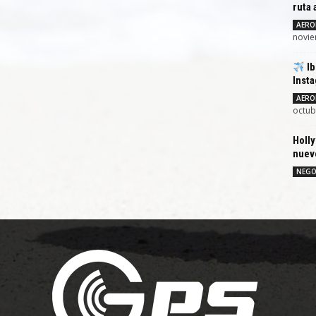
ruta 
AERO
novie
Ib
Insta
AERO
octub
Holly
nuevo
NEGO