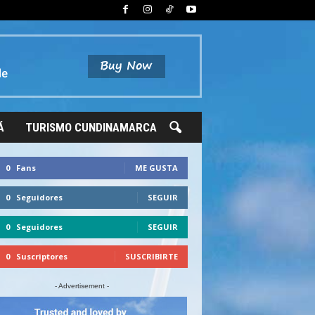
Á
TURISMO CUNDINAMARCA
0
Fans
ME GUSTA
0
Seguidores
SEGUIR
0
Seguidores
SEGUIR
0
Suscriptores
SUSCRIBIRTE
- Advertisement -