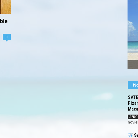
ble
0
No
SATEN
Pizar
Maca
AERO
novie
SA