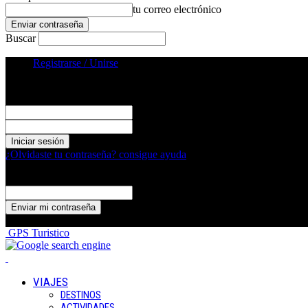
tu correo electrónico
Buscar
Registrarse / Unirse
Registrarse
¡Bienvenido! Ingresa en tu cuenta
tu nombre de usuario
tu contraseña
¿Olvidaste tu contraseña? consigue ayuda
Recuperación de contraseña
Recupera tu contraseña
tu correo electrónico
Se te ha enviado una contraseña por correo electrónico.
GPS Turistico
VIAJES
DESTINOS
ACTIVIDADES