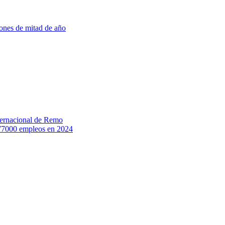
ones de mitad de año
ternacional de Remo
177000 empleos en 2024