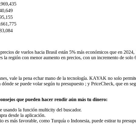
,969,435
40,649
95,155
,661,775
83,084
recios de vuelos hacia Brasil están 5% más económicos que en 2024, lo
a es la región con menor aumento en precios, con un incremento de sol
planes, vale la pena echar mano de la tecnología. KAYAK no solo permite
ta dónde se puede volar según tu presupuesto ; y PriceCheck, que en segu
s consejos que pueden hacer rendir aún más tu dinero:
 usando la función multicity del buscador.
ra desde la aplicación.
bio es más favorable, como Turquía o Indonesia, puede estirar tu presup