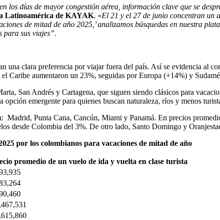
ren los días de mayor congestión aérea, información clave que se despr
ra Latinoamérica de KAYAK
. «
El 21 y el 27 de junio concentran un 
caciones de mitad de año 2025,’ analizamos búsquedas en nuestra platafo
s para sus viajes”.
n una clara preferencia por viajar fuera del país. Así se evidencia al 
ia el Caribe aumentaron un 23%, seguidas por Europa (+14%) y Sudamé
rta, San Andrés y Cartagena, que siguen siendo clásicos para vacacione
 opción emergente para quienes buscan naturaleza, ríos y menos turist
stán: Madrid, Punta Cana, Cancún, Miami y Panamá. En precios promedio
elos desde Colombia del 3%. De otro lado, Santo Domingo y Oranjesta
 2025 por los colombianos para vacaciones de mitad de año
ecio promedio de un vuelo de ida y vuelta en clase turista
93,935
83,264
90,460
,467,531
,615,860