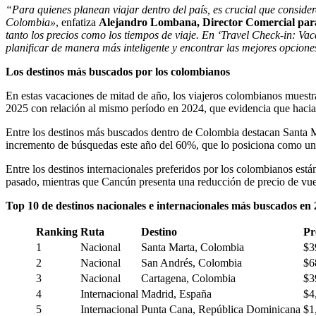
“Para quienes planean viajar dentro del país, es crucial que conside
Colombia»
, enfatiza
Alejandro Lombana, Director Comercial pa
tanto los precios como los tiempos de viaje. En ‘Travel Check-in: Va
planificar de manera más inteligente y encontrar las mejores opcione
Los destinos más buscados por los colombianos
En estas vacaciones de mitad de año, los viajeros colombianos muestra
2025 con relación al mismo período en 2024, que evidencia que hac
Entre los destinos más buscados dentro de Colombia destacan Santa Ma
incremento de búsquedas este año del 60%, que lo posiciona como una
Entre los destinos internacionales preferidos por los colombianos e
pasado, mientras que Cancún presenta una reducción de precio de vu
Top 10 de destinos nacionales e internacionales más buscados en
Ranking
Ruta
Destino
Pr
1
Nacional
Santa Marta, Colombia
$3
2
Nacional
San Andrés, Colombia
$6
3
Nacional
Cartagena, Colombia
$3
4
Internacional
Madrid, España
$4
5
Internacional
Punta Cana, República Dominicana
$1