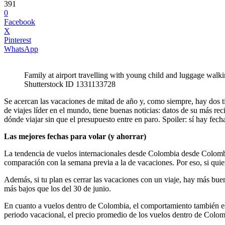
391
0
Facebook
X
Pinterest
WhatsApp
Family at airport travelling with young child and luggage walking
Shutterstock ID 1331133728
Se acercan las vacaciones de mitad de año y, como siempre, hay dos ti
de viajes líder en el mundo, tiene buenas noticias: datos de su más r
dónde viajar sin que el presupuesto entre en paro. Spoiler: sí hay fech
Las mejores fechas para volar (y ahorrar)
La tendencia de vuelos internacionales desde Colombia desde Colombi
comparación con la semana previa a la de vacaciones. Por eso, si quier
Además, si tu plan es cerrar las vacaciones con un viaje, hay más buen
más bajos que los del 30 de junio.
En cuanto a vuelos dentro de Colombia, el comportamiento también es fa
periodo vacacional, el precio promedio de los vuelos dentro de Colom