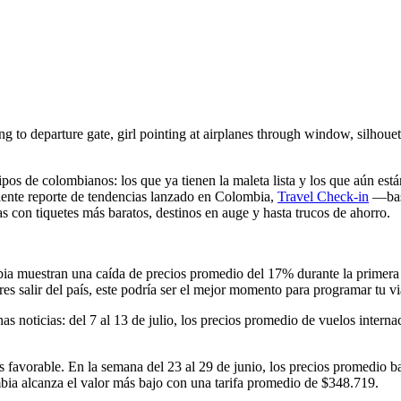
 to departure gate, girl pointing at airplanes through window, silhouette
pos de colombianos: los que ya tienen la maleta lista y los que aún est
eciente reporte de tendencias lanzado en Colombia,
Travel Check-in
—basa
as con tiquetes más baratos, destinos en auge y hasta trucos de ahorro.
a muestran una caída de precios promedio del 17% durante la primera se
es salir del país, este podría ser el mejor momento para programar tu vi
as noticias: del 7 al 13 de julio, los precios promedio de vuelos inter
vorable. En la semana del 23 al 29 de junio, los precios promedio bajan
bia alcanza el valor más bajo con una tarifa promedio de $348.719.