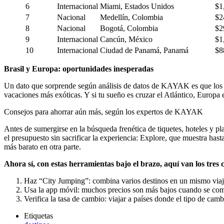
6
Internacional
Miami, Estados Unidos
$1
7
Nacional
Medellín, Colombia
$2
8
Nacional
Bogotá, Colombia
$2
9
Internacional
Cancún, México
$1
10
Internacional
Ciudad de Panamá, Panamá
$8
Brasil y Europa: oportunidades inesperadas
Un dato que sorprende según análisis de datos de KAYAK es que los p
vacaciones más exóticas. Y si tu sueño es cruzar el Atlántico, Europ
Consejos para ahorrar aún más, según los expertos de KAYAK
Antes de sumergirse en la búsqueda frenética de tiquetes, hoteles y 
el presupuesto sin sacrificar la experiencia: Explore, que muestra has
más barato en otra parte.
Ahora sí, con estas herramientas bajo el brazo, aquí van los tre
Haz “City Jumping”: combina varios destinos en un mismo viaje
Usa la app móvil: muchos precios son más bajos cuando se comp
Verifica la tasa de cambio: viajar a países donde el tipo de cam
Etiquetas