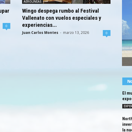
AEROLÍNEAS
upar
Wingo despega rumbo al Festival
Vallenato con vuelos especiales y
experiencias...
0
Juan Carlos Montes
-
marzo 13, 2026
0
No
El mu
expos
EXPER
North
inver
la nu