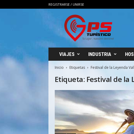
REGISTRARSE / UNIRSE
G
P
S
T
u
r
i
VIAJES
INDUSTRIA
HOS
s
t
Inicio
Etiquetas
Festival de la Leyenda Val
i
Etiqueta: Festival de la
c
o