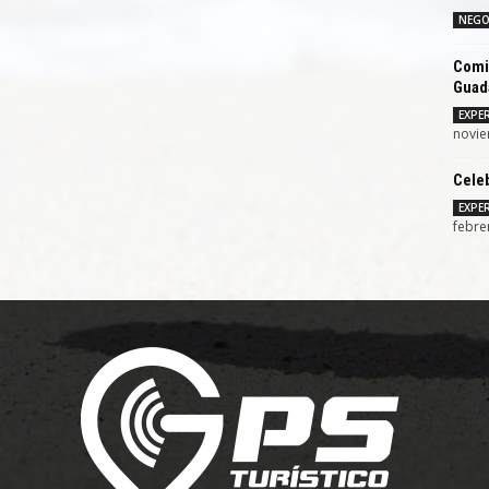
NEGO
Comie
Guad
EXPER
novie
Celeb
EXPER
febre