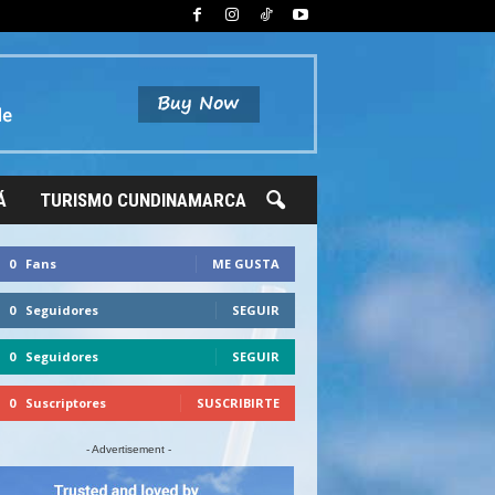
Á
TURISMO CUNDINAMARCA
0
Fans
ME GUSTA
0
Seguidores
SEGUIR
0
Seguidores
SEGUIR
0
Suscriptores
SUSCRIBIRTE
- Advertisement -