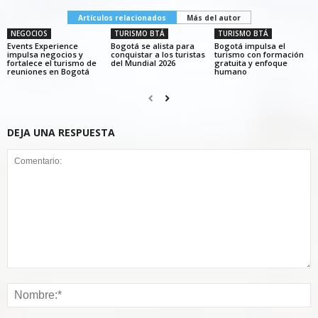
Artículos relacionados
Más del autor
NEGOCIOS
TURISMO BTÁ
TURISMO BTÁ
Events Experience
Bogotá se alista para
Bogotá impulsa el
impulsa negocios y
conquistar a los turistas
turismo con formación
fortalece el turismo de
del Mundial 2026
gratuita y enfoque
reuniones en Bogotá
humano
DEJA UNA RESPUESTA