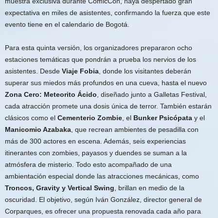
muestra exclusiva durante ComicCon, haya despertado gran
expectativa en miles de asistentes, confirmando la fuerza que este
evento tiene en el calendario de Bogotá.
Para esta quinta versión, los organizadores prepararon ocho
estaciones temáticas que pondrán a prueba los nervios de los
asistentes. Desde
Viaje Fobia
, donde los visitantes deberán
superar sus miedos más profundos en una cueva, hasta el nuevo
Zona Cero: Meteorito Ácido
, diseñado junto a Galletas Festival,
cada atracción promete una dosis única de terror. También estarán
clásicos como el
Cementerio Zombie
, el
Bunker Psicópata
y el
Manicomio Azabaka
, que recrean ambientes de pesadilla con
más de 300 actores en escena. Además, seis experiencias
itinerantes con zombies, payasos y duendes se suman a la
atmósfera de misterio. Todo esto acompañado de una
ambientación especial donde las atracciones mecánicas, como
Troncos, Gravity y Vertical Swing
, brillan en medio de la
oscuridad. El objetivo, según Iván González, director general de
Corparques, es ofrecer una propuesta renovada cada año para