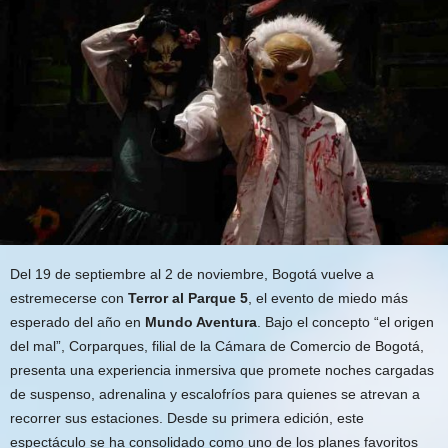
Del 19 de septiembre al 2 de noviembre, Bogotá vuelve a
estremecerse con
Terror al Parque 5
, el evento de miedo más
esperado del año en
Mundo Aventura
. Bajo el concepto “el origen
del mal”, Corparques, filial de la Cámara de Comercio de Bogotá,
presenta una experiencia inmersiva que promete noches cargadas
de suspenso, adrenalina y escalofríos para quienes se atrevan a
recorrer sus estaciones. Desde su primera edición, este
espectáculo se ha consolidado como uno de los planes favoritos